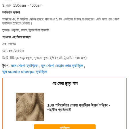
3, গ্রাম: 150gsm ~ 400gsm
সংক্ষিপ্ত ভূমিকা
আমাদের 40 টি সার্কুলার মেশিন রয়েছে, যার মধ্যে 5 টন একদিনের উত্পাদন, দশ বছরেরও বেশি সময় ধরে শেরপা
ফ্যাব্রিক তৈরিতে পেশাদার।
তুরস্ক, পর্তুগাল, ভারত, ইন্দোনেশিয়া ইত্যাদি
প্রধানত এই শিল্পে ব্যবহৃত
এক, পোশাক
দুই, হোম টেক্সটাইল
তিনটি, বিভিন্ন ক্ষেত্র (জুতা, গ্লাভস, কুশন, টুপি ইত্যাদি, ঠান্ডা দিনে গরম রাখে)
নরম শেরপা ফ্যাব্রিক
ভুল শেরপা ভেড়ার লোম ফ্যাব্রিক
ট্যাগ:
,
,
ভুল suede sherpa ফ্যাব্রিক
এর সেরা মূল্য পান
100 পলিয়েস্টার শেরপা ফ্যাব্রিক ইয়ার্ড সঙ্কিং -
গার্মেন্টস প্রতিরোধী
চালিয়ে