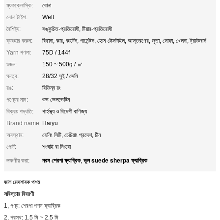
ম্যকক্লোস্কি:
বোনা
বোনা টাইপ:
Weft
বৈশিষ্ট্য:
সঙ্কুচিত-প্রতিরোধী, টিয়ার-প্রতিরোধী
ব্যবহার করুন:
বিছানা, কার, কার্টেন, গার্মেন্টস, হোম টেক্সটাইল, আস্তরণের, জুতা, সোফা, খেলনা, ট্রাউজার্স
Yarn গণনা:
75D / 144f
ওজন:
150 ~ 500g / ㎡
ঘনত্ব:
28/32 সুই / সেমি
রঙ:
বিভিন্ন রং
পণ্যের নাম:
শুভ ভেলভেটিন
বিক্রয় পদ্ধতি:
গার্হস্থ্য ও বিদেশী বাণিজ্য
Brand name:
Haiyu
অবস্থান:
হেনিং সিটি, চেচিয়াং প্রদেশ, চীন
পোর্ট:
শংঘাই বা নিংবো
নরম শেরপা ফ্যাব্রিক
ভুল suede sherpa ফ্যাব্রিক
লক্ষণীয় করা:
,
জাল মেষশাবক পশম
সবিস্তার বিবরণী
1, পণ্য: শেরপা পশম ফ্যাব্রিক
2, প্রস্থ: 1.5 মি ~ 2.5 মি