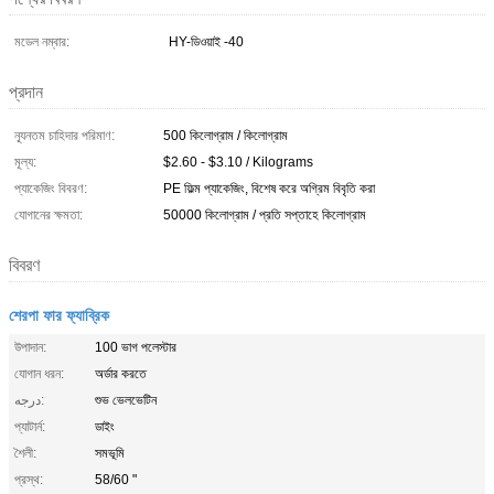
মডেল নম্বার:
HY-ডিওয়াই -40
প্রদান
ন্যূনতম চাহিদার পরিমাণ:
500 কিলোগ্রাম / কিলোগ্রাম
মূল্য:
$2.60 - $3.10 / Kilograms
প্যাকেজিং বিবরণ:
PE ফিল্ম প্যাকেজিং, বিশেষ করে অগ্রিম বিবৃতি করা
যোগানের ক্ষমতা:
50000 কিলোগ্রাম / প্রতি সপ্তাহে কিলোগ্রাম
বিবরণ
শেরপা ফার ফ্যাব্রিক
উপাদান:
100 ভাগ পলেস্টার
যোগান ধরন:
অর্ডার করতে
درجه:
শুভ ভেলভেটিন
প্যাটার্ন:
ডাইং
শৈলী:
সমভূমি
প্রস্থ:
58/60 "