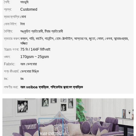
শৈলী:
সমভূমি
প্রস্থ:
Customed
ম্যকক্লোস্কি:
বোনা
বোনা টাইপ:
টানা
বৈশিষ্ট্য:
সঙ্কুচিত প্রতিরোধী, টিয়ার প্রতিরোধী
ব্যবহার করুন:
কম্বল, গাড়ি, কার্টেন, গার্মেন্টস, হোম টেক্সটাইল, আস্তরণের, জুতো, সোফা, খেলনা, আন্ডারওয়্যার,
সজ্জিত
Yarn গণনা:
75 ডি / 144F ডিটিওয়াই
ওজন:
170gsm ~ 25gsm
Fabric:
নরম ভেলবোয়া
পণ্য কীওয়ার্ড:
ভেলবোয়া মিঙ্কি
রঙ:
রঙ
নরম velboa ফ্যাব্রিক
পলিয়েস্টার ফ্ল্যানেল ফ্যাব্রিক
লক্ষণীয় করা:
,