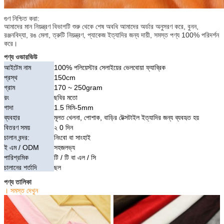
গুণ নিশ্চিত করা:
আমাদের মান নিয়ন্ত্রণ বিভাগটি শুরু থেকে শেষ অবধি আমাদের অর্ডার অনুসরণ করে, বুনন,
রঞ্জনবিদ্যা, রঙ মেলা, ত্রুটি নিয়ন্ত্রণ, প্যাকেজ ইত্যাদির জন্য দায়ী, সমস্ত পণ্য 100% পরিদর্শন
করে।
পণ্য ওভারভিউ
আইটেম নাম
100% পলিয়েস্টার সেলাইয়ের ভেলবোয়া ফ্যাব্রিক
প্রস্থ
150cm
গ্রাম
170 ~ 250gram
রং
ছবির মতো
গাদা
1.5 মিমি-5mm
ব্যবহার
মূলত খেলনা, পোশাক, বাড়ির টেক্সটাইল ইত্যাদির জন্য ব্যবহৃত হয়
বিতরণ সময়
২ 0 দিন
চালান বন্দর:
নিংবো বা সাংহাই
ই এম / ODM
সহজলভ্য
পারিশ্রমিক
টি / টি বা এল / সি
চালানের শর্তাদি
ছল
পণ্য তালিকা
। সমস্ত দেখুন