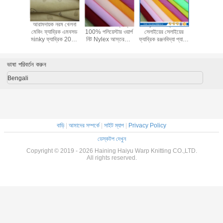
ex আস্তরণের
সামান্য নরম খেলনা
সঙ্কুচিত - প্রতিরোধী পুরু
100 পলিয়েস্টার নরম
আরামদা
ইয়ের সেলাইয়ের
ফ্যাব্রিক ভুল পশম
পলি ভেষজ ফ্যাব্রিক
খেলনা শিশুর কম্বল জন্য
মেকিং ফ
ক রঞ্জনবিদ্যা প্যাটার্ন
Velboa আমদানি
200gsm 1mm ~ 5
ফ্যাব্রিক ফিতে উপাদান
মinky ফ
মেকিং অনুমোদিত
কাস্টমাইজড রঙ মেকিং
মিমি পিল
তৈরি
ভাষা পরিবর্তন করুন
Bengali
বাড়ি
|
আমাদের সম্পর্কে
|
সাইট ম্যাপ
|
Privacy Policy
ডেস্কটপ দেখুন
Copyright © 2019 - 2026 Haining Haiyu Warp Knitting CO.,LTD.
All rights reserved.