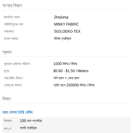
পণ্যের বিবরণ
উৎপত্তি স্থল:
Zhejiang
পরিচিতিমুলক নাম:
MINKY FABRIC
সাক্ষ্যদান:
SGS,OEKO-TEX
মডেল নম্বার:
মিনিক ফ্যাব্রিক
প্রদান
ন্যূনতম চাহিদার পরিমাণ:
1000 মিটার / মিটার
মূল্য:
$0.80 - $1.50 / Meters
প্যাকেজিং বিবরণ:
পলি ব্যাগ + বোনা ব্যাগ
যোগানের ক্ষমতা:
প্রতি মাসে 200000 মিটার / মিটার
বিবরণ
নরম খেলনা তৈরি মেকিং
উপাদান:
100 ভাগ পলেস্টার
درجه:
ফ্লাই ফ্যাব্রিক