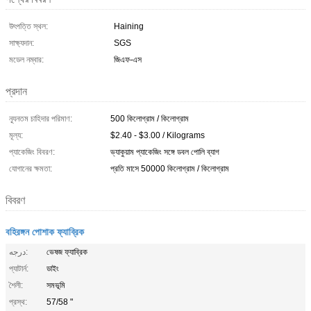
উৎপত্তি স্থল:
Haining
সাক্ষ্যদান:
SGS
মডেল নম্বার:
জিএফ-এস
প্রদান
ন্যূনতম চাহিদার পরিমাণ:
500 কিলোগ্রাম / কিলোগ্রাম
মূল্য:
$2.40 - $3.00 / Kilograms
প্যাকেজিং বিবরণ:
ভ্যাকুয়াম প্যাকেজিং সঙ্গে ডবল পোলি ব্যাগ
যোগানের ক্ষমতা:
প্রতি মাসে 50000 কিলোগ্রাম / কিলোগ্রাম
বিবরণ
বহিরঙ্গন পোশাক ফ্যাব্রিক
درجه:
ভেষজ ফ্যাব্রিক
প্যাটার্ন:
ডাইং
শৈলী:
সমভূমি
প্রস্থ:
57/58 "