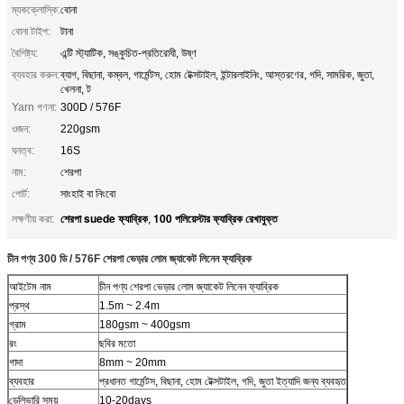
ম্যকক্লোস্কি:
বোনা
বোনা টাইপ:
টানা
বৈশিষ্ট্য:
এন্টি স্ট্যাটিক, সঙ্কুচিত-প্রতিরোধী, উষ্ণ
ব্যবহার করুন:
ব্যাগ, বিছানা, কম্বল, গার্মেন্টস, হোম টেক্সটাইল, ইন্টারলাইনিং, আস্তরণের, গদি, সামরিক, জুতা,
খেলনা, ট
Yarn গণনা:
300D / 576F
ওজন:
220gsm
ঘনত্ব:
16S
নাম:
শেরপা
পোর্ট:
সাংহাই বা নিংবো
শেরপা suede ফ্যাব্রিক
100 পলিয়েস্টার ফ্যাব্রিক রেখাযুক্ত
লক্ষণীয় করা:
,
চীন পণ্য 300 ডি / 576F শেরপা ভেড়ার লোম জ্যাকেট লিনেন ফ্যাব্রিক
আইটেম নাম
চীন পণ্য শেরপা ভেড়ার লোম জ্যাকেট লিনেন ফ্যাব্রিক
প্রস্থ
1.5m ~ 2.4m
গ্রাম
180gsm ~ 400gsm
রং
ছবির মতো
গাদা
8mm ~ 20mm
ব্যবহার
প্রধানত গার্মেন্টস, বিছানা, হোম টেক্সটাইল, গদি, জুতা ইত্যাদি জন্য ব্যবহৃত
ডেলিভারি সময়
10-20days