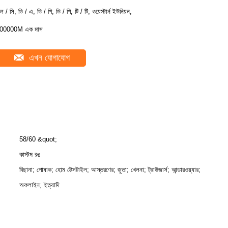
ল / সি, ডি / এ, ডি / পি, ডি / পি, টি / টি, ওয়েস্টার্ন ইউনিয়ন,
00000M এক মাস
এখন যোগাযোগ
58/60 &quot;
কাস্টম রঙ
বিছানা; পোষাক; হোম টেক্সটাইল; আস্তরণের; জুতা; খেলনা; ট্রাউজার্স; আন্ডারওয়্যার;
অফলাইন; ইত্যাদি