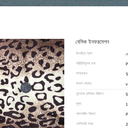
বেসিক ইনফরমেশন
উৎপত্তি স্থল:
হ
পরিচিতিমুলক নাম:
P
সাক্ষ্যদান:
মডেল নম্বার:
v
ন্যূনতম চাহিদার পরিমাণ:
5
মূল্য:
1
প্যাকেজিং বিবরণ:
P
ডেলিভারি সময়:
2