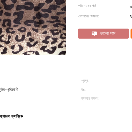
পরিশোধের শর্ত:
এ
যোগানের ক্ষমতা:
3
ভালো দাম
প্রস্থ:
dant; তাপ-নিরোধক; সঙ্কুচিত-প্রতিরোধী
রঙ:
ব্যবহার করুন:
ফ্ল্যানেল ফ্যাব্রিক