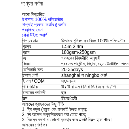
পণ্যের বর্ণনা
আরো বিস্তারিত:
উপাদান: 100% পলিয়েস্টার
সাপ্লাই প্রকার: অর্ডার টু অর্ডার
প্রযুক্তি: বোনা
বোনা টাইপ: ওয়ার্প
পণ্যের নাম
চিতাবাঘ মুদ্রিত ফ্যাব্রিক 100% পলিয়েস্টার
প্রস্থ
1.5m-2.4m
গ্রাম
180gsm-250gsm
রঙ
গ্রাহকের নিয়মনীতি অনুযায়ী
ক্রিয়া
প্রধানত গার্মেন্টস, বিছানা, হোম টেক্সটাইল, খে
ডেলিভারি সময়
20-35days
চালান পোর্ট
shanghai বা ningbo পোর্ট
ই এম / ODM
সহজলভ্য
পারিশ্রমিক
টি / টি বা এল / সি বা ডি / এ বা ডি / পি
চালানের শর্তাবলী
ছল
উত্স
চীনের তৈরী
আমাদের গ্রাহকদের কিছু নীতি
1, ফ্রি নমুনা (নমুনা এবং মালবাহী উভয় জন্য);
2, সব আদেশ অনুকূলিতকরণ করা যেতে পারে;
3, নিজস্ব নকশা বা লোগো ব্যবহার করে একটি বিকল্প হতে পারে।
আমাদের শ্রেষ্ঠত্ব