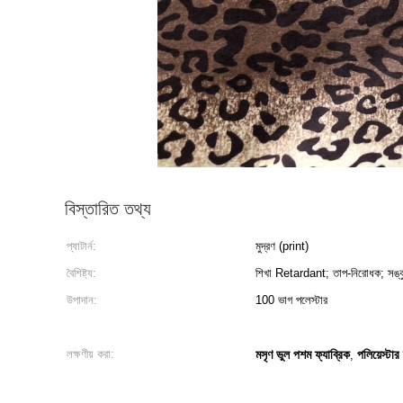
বিস্তারিত তথ্য
প্যাটার্ন:
মুদ্রণ (print)
বৈশিষ্ট্য:
শিখা Retar
উপাদান:
100 ভাগ পলেস্টার
লক্ষণীয় করা:
মসৃণ ভুল পশম ফ্যাব্রিক
পলিয়েস্টার 
,