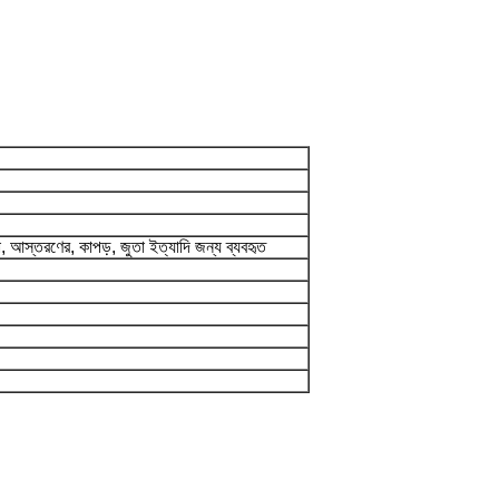
লনা, আস্তরণের, কাপড়, জুতা ইত্যাদি জন্য ব্যবহৃত