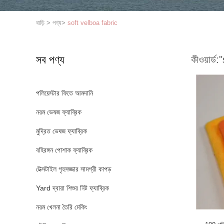
বাড়ি
>
পণ্য
>
soft velboa fabric
সব পণ্য
কীওয়ার্ড:
"
পলিয়েস্টার ফিতে আমদানি
নরম ভেষজ ফ্যাব্রিক
মুদ্রিত ভেষজ ফ্যাব্রিক
বহিরঙ্গন পোশাক ফ্যাব্রিক
টেক্সটাইল গৃহসজ্জার সামগ্রী কাপড়
Yard দ্বারা শিশুর নিট ফ্যাব্রিক
নরম খেলনা তৈরি মেকিং