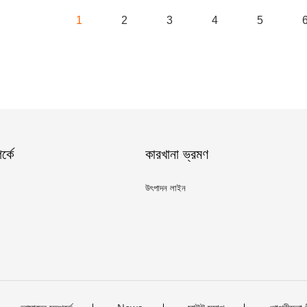
1
2
3
4
5
্কে
কারখানা ভ্রমণ
উৎপাদন লাইন