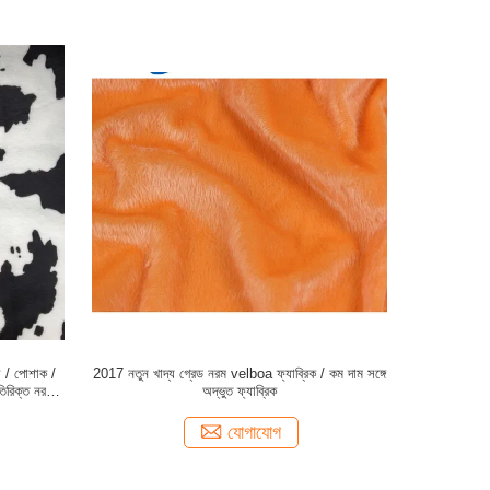
া / পোশাক /
2017 নতুন খাদ্য গ্রেড নরম velboa ফ্যাব্রিক / কম দাম সঙ্গে
তিরিক্ত নরম
অদ্ভুত ফ্যাব্রিক
যোগাযোগ