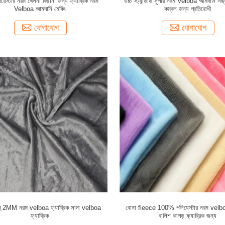
়েস্টার নরম খেলনা বিছানা জন্য ফ্যাব্রিক নরম
উচ্চ স্ট্যান্ডার্ড সুপার নরম Velboa আমদানি সঙ্ক
Velboa আমদানি মেকিং
কম্বল জন্য প্রতিরোধী
যোগাযোগ
যোগাযোগ
শ্ 2MM নরম velboa ফ্যাব্রিক সাদা velboa
বোনা fleece 100% পলিয়েস্টার নরম velboa
ফ্যাব্রিক
বালিশ কাপড় ফ্যাব্রিক জন্য