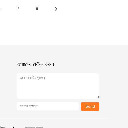
6
7
8
আমাদের মেইল ​​করুন
Send