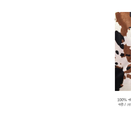
100% পলিয
গাড়ী / হ