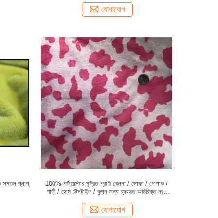
যোগাযোগ
ক সমতল প্লাশ্
100% পলিয়েস্টার মুদ্রিত প্রাণী খেলনা / সোফা / পোশাক /
গাড়ী / হোম টেক্সটাইল / কুশন জন্য ব্যবহৃত অতিরিক্ত নরম
velboa ফ্যাব্রিক
যোগাযোগ