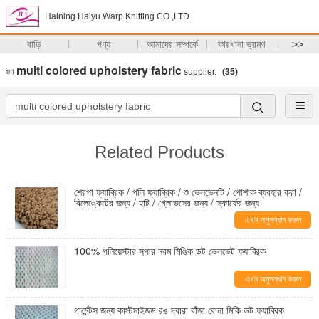
Haining Haiyu Warp Knitting CO.,LTD
বাড়ি
পণ্য
আমাদের সম্পর্কে
কারখানা ভ্রমণ
>>
multi colored upholstery fabric
গুণ
supplier.
(35)
Related Products
শেরপা ফ্যাব্রিক / পলি ফ্যাব্রিক / শু ভেলভেনটি / পোশাক ব্যবহার করা /
বিলেঙ্কেটের জন্য / হাট / গ্লোভসের জন্য / স্কার্ফের জন্য
এখন অনুসন্ধান করুন
100% পলিয়েস্টার সুপার নরম মিঙ্কি ডট ভেলভেট ফ্যাব্রিক
এখন অনুসন্ধান করুন
গার্মেন্টস জন্য কাস্টমাইজড রঙ দ্বারা বাঁজা বোনা মিকি ডট ফ্যাব্রিক