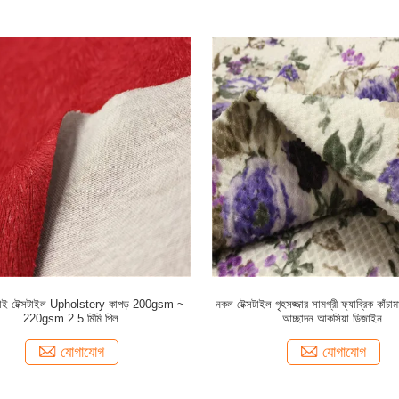
েলাই টেক্সটাইল Upholstery কাপড় 200gsm ~
নকল টেক্সটাইল গৃহসজ্জার সামগ্রী ফ্যাব্রিক কাঁচা
220gsm 2.5 মিমি পিল
আচ্ছাদন আকসিয়া ডিজাইন
যোগাযোগ
যোগাযোগ