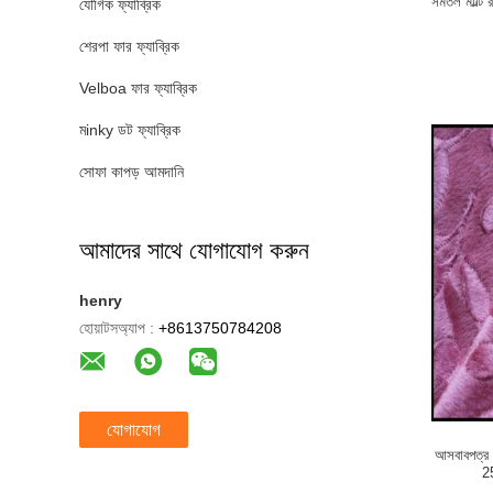
সমতল মাল্টি র
যৌগিক ফ্যাব্রিক
শেরপা ফার ফ্যাব্রিক
Velboa ফার ফ্যাব্রিক
মinky ডট ফ্যাব্রিক
সোফা কাপড় আমদানি
আমাদের সাথে যোগাযোগ করুন
henry
হোয়াটসঅ্যাপ :
+8613750784208
যোগাযোগ
আসবাবপত্র T
2