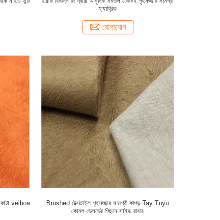
যাক সাইড এন্টি
ইয়ার্ড বিভিন্ন রং দ্বারা আধুনিক সমতল টেকসই গৃহসজ্জার সামগ্রী
ফ্যাব্রিক
যোগাযোগ
ক কাটা velboa
Brushed টেক্সটাইল গৃহসজ্জার সামগ্রী কাপড় Tay Tuyu
কোমল ভেলভেট পিছনে সাইড রাবার