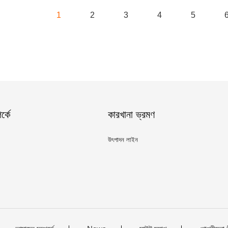
1
2
3
4
5
্কে
কারখানা ভ্রমণ
উৎপাদন লাইন