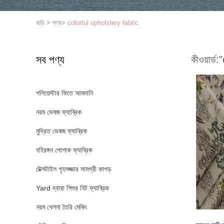
বাড়ি
>
পণ্য
>
colorful upholstery fabric
সব পণ্য
কীওয়ার্ড:
"
পলিয়েস্টার ফিতে আমদানি
নরম ভেষজ ফ্যাব্রিক
মুদ্রিত ভেষজ ফ্যাব্রিক
বহিরঙ্গন পোশাক ফ্যাব্রিক
টেক্সটাইল গৃহসজ্জার সামগ্রী কাপড়
Yard দ্বারা শিশুর নিট ফ্যাব্রিক
নরম খেলনা তৈরি মেকিং