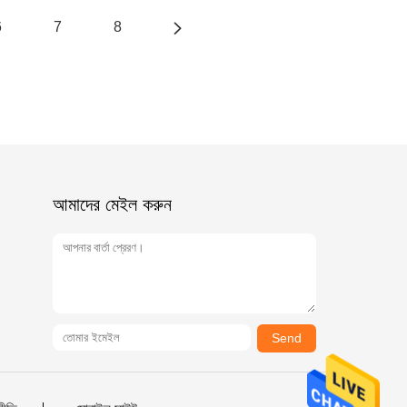
6
7
8
আমাদের মেইল ​​করুন
Send